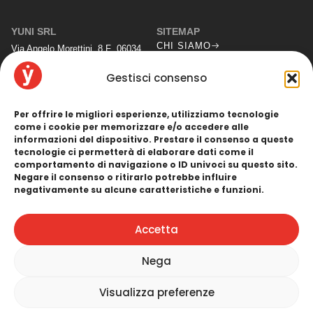
YUNI SRL
SITEMAP
CHI SIAMO
Via Angelo Morettini, 8 F 06034
SERVIZI
Foligno (PG)
OFFERTA FORMATIVA
Gestisci consenso
CONTATTACI
C.F./P.I.03786170542
PRIVACY POLICY
Cap Sociale: € 20.000,00
Per offrire le migliori esperienze, utilizziamo tecnologie
COOKIE POLICY
N. Iscrizione REA: PG351270
come i cookie per memorizzare e/o accedere alle
informazioni del dispositivo. Prestare il consenso a queste
CONTATTI
tecnologie ci permetterà di elaborare dati come il
(+39) 0742 718 734
comportamento di navigazione o ID univoci su questo sito.
info@yuni.it
Negare il consenso o ritirarlo potrebbe influire
yuni@pec.it
negativamente su alcune caratteristiche e funzioni.
LINK UTILI
SEGUICI
Accetta
Nega
Visualizza preferenze