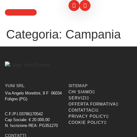
Categoria:
Campania
YUNI SRL
SITEMAP
CHI SIAMO
Via Angelo Morettini, 8 F 06034
SERVIZI
Foligno (PG)
OFFERTA FORMATIVA
CONTATTACI
C.F./P.I.03786170542
PRIVACY POLICY
Cap Sociale: € 20.000,00
COOKIE POLICY
N. Iscrizione REA: PG351270
CONTATTI