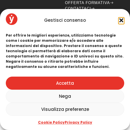
OFFERTA FORMATIVA
CONTATTACI
C.F./P.I.03786170542
PRIVACY POLICY
Cap Sociale: € 20.000,00
Gestisci consenso
COOKIE POLICY
N. Iscrizione REA: PG351270
CONTATTI
Per offrire le migliori esperienze, utilizziamo tecnologie
(+39) 0742 718 734
come i cookie per memorizzare e/o accedere alle
info@yuni.it
informazioni del dispositivo. Prestare il consenso a queste
yuni@pec.it
tecnologie ci permetterà di elaborare dati come il
comportamento di navigazione o ID univoci su questo sito.
LINK UTILI
SEGUICI
Negare il consenso o ritirarlo potrebbe influire
negativamente su alcune caratteristiche e funzioni.
Accetta
Nega
Sviluppo:
Copyright © 2025 – Yuni Srl
Visualizza preferenze
Cookie Policy
Privacy Policy