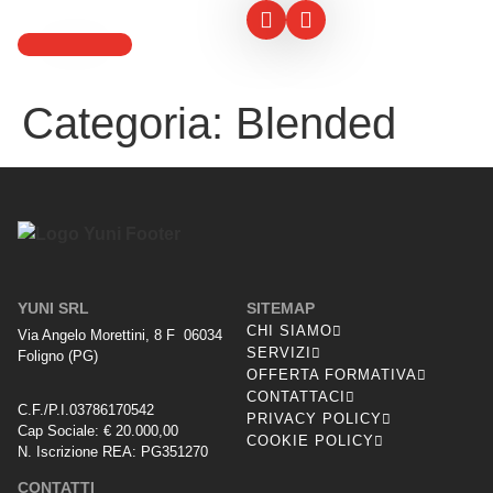
Categoria:
Blended
YUNI SRL
SITEMAP
CHI SIAMO
Via Angelo Morettini, 8 F 06034
SERVIZI
Foligno (PG)
OFFERTA FORMATIVA
CONTATTACI
C.F./P.I.03786170542
PRIVACY POLICY
Cap Sociale: € 20.000,00
COOKIE POLICY
N. Iscrizione REA: PG351270
CONTATTI