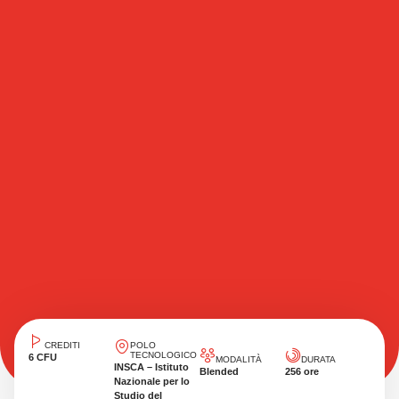
CREDITI
POLO
TECNOLOGICO
6 CFU
MODALITÀ
DURATA
INSCA – Istituto
Blended
256 ore
Nazionale per lo
Studio del