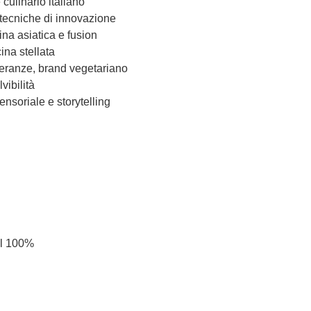
 culinario italiano
 tecniche di innovazione
cina asiatica e fusion
ina stellata
leranze, brand vegetariano
vibilità
nsoriale e storytelling
il 100%