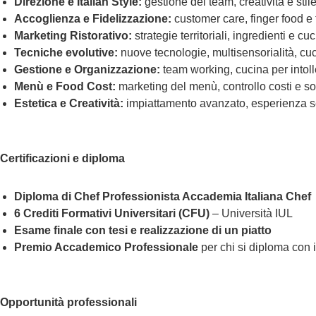
Direzione e Italian Style:
gestione del team, creatività e stile
Accoglienza e Fidelizzazione:
customer care, finger food e
Marketing Ristorativo:
strategie territoriali, ingredienti e cu
Tecniche evolutive:
nuove tecnologie, multisensorialità, cuc
Gestione e Organizzazione:
team working, cucina per intol
Menù e Food Cost:
marketing del menù, controllo costi e sol
Estetica e Creatività:
impiattamento avanzato, esperienza se
Certificazioni e diploma
Diploma di Chef Professionista Accademia Italiana Chef
6 Crediti Formativi Universitari (CFU)
– Università IUL
Esame finale con tesi e realizzazione di un piatto
Premio Accademico Professionale
per chi si diploma con 
Opportunità professionali